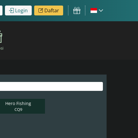
Login
Daftar
si
Hero Fishing
CQ9