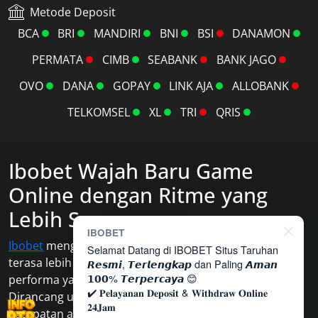
Metode Deposit
BCA
BRI
MANDIRI
BNI
BSI
DANAMON
PERMATA
CIMB
SEABANK
BANK JAGO
OVO
DANA
GOPAY
LINK AJA
ALLOBANK
TELKOMSEL
XL
TRI
QRIS
Ibobet Wajah Baru Game
Online dengan Ritme yang
Lebih Seru
IBOBET
Ibobet
menghadirkan pengalaman game online yang
Selamat Datang di IBOBET Situs Taruhan
terasa lebih segar melalui antarmuka modern,
𝙍𝙚𝙨𝙢𝙞, 𝙏𝙚𝙧𝙡𝙚𝙣𝙜𝙠𝙖𝙥 dan Paling 𝘼𝙢𝙖𝙣
𝟭𝟬𝟬% 𝙏𝙚𝙧𝙥𝙚𝙧𝙘𝙖𝙮𝙖 😊
performa yang stabil, dan navigasi yang nyaman.
✔️ 𝐏𝐞𝐥𝐚𝐲𝐚𝐧𝐚𝐧 𝐃𝐞𝐩𝐨𝐬𝐢𝐭 & 𝐖𝐢𝐭𝐡𝐝𝐫𝐚𝐰 𝐎𝐧𝐥𝐢𝐧𝐞
Dirancang untuk pengguna yang menyukai inovasi,
𝟐𝟒𝐉𝐚𝐦
kecepatan akses, serta suasana digital yang dinamis