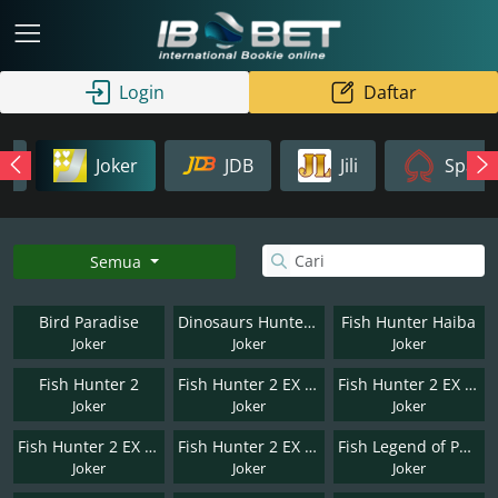
Login
Daftar
a
Joker
JDB
Jili
Spade
Semua
Bird Paradise
Dinosaurs Hunter T-Rex Awaken
Fish Hunter Haiba
Joker
Joker
Joker
Fish Hunter 2
Fish Hunter 2 EX - My Club
Fish Hunter 2 EX - Newbie
Joker
Joker
Joker
Fish Hunter 2 EX - Novice
Fish Hunter 2 EX - Pro
Fish Legend of Phoenix
Joker
Joker
Joker