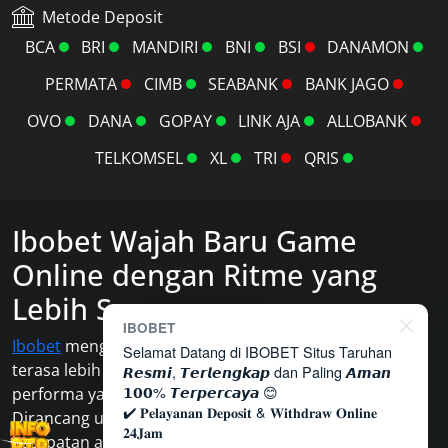
Metode Deposit
BCA
BRI
MANDIRI
BNI
BSI
DANAMON
PERMATA
CIMB
SEABANK
BANK JAGO
OVO
DANA
GOPAY
LINK AJA
ALLOBANK
TELKOMSEL
XL
TRI
QRIS
Ibobet Wajah Baru Game
Online dengan Ritme yang
Lebih Seru
IBOBET
Ibobet
menghadirkan pengalaman game online yang
Selamat Datang di IBOBET Situs Taruhan
terasa lebih segar melalui antarmuka modern,
𝙍𝙚𝙨𝙢𝙞, 𝙏𝙚𝙧𝙡𝙚𝙣𝙜𝙠𝙖𝙥 dan Paling 𝘼𝙢𝙖𝙣
𝟭𝟬𝟬% 𝙏𝙚𝙧𝙥𝙚𝙧𝙘𝙖𝙮𝙖 😊
performa yang stabil, dan navigasi yang nyaman.
✔️ 𝐏𝐞𝐥𝐚𝐲𝐚𝐧𝐚𝐧 𝐃𝐞𝐩𝐨𝐬𝐢𝐭 & 𝐖𝐢𝐭𝐡𝐝𝐫𝐚𝐰 𝐎𝐧𝐥𝐢𝐧𝐞
Dirancang untuk pengguna yang menyukai inovasi,
𝟐𝟒𝐉𝐚𝐦
kecepatan akses, serta suasana digital yang dinamis