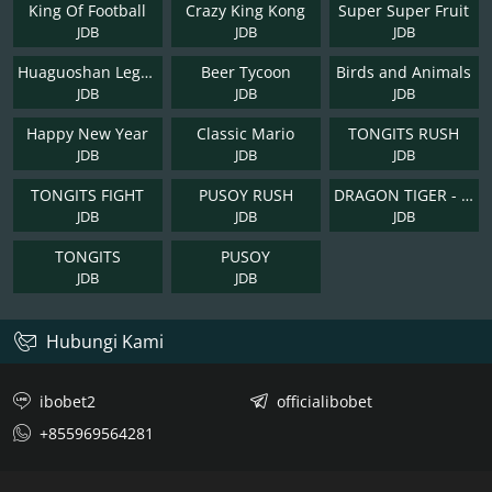
King Of Football
Crazy King Kong
Super Super Fruit
JDB
JDB
JDB
Huaguoshan Legends
Beer Tycoon
Birds and Animals
JDB
JDB
JDB
Happy New Year
Classic Mario
TONGITS RUSH
JDB
JDB
JDB
TONGITS FIGHT
PUSOY RUSH
DRAGON TIGER - JOKER BONUS
JDB
JDB
JDB
TONGITS
PUSOY
JDB
JDB
Hubungi Kami
ibobet2
officialibobet
+855969564281